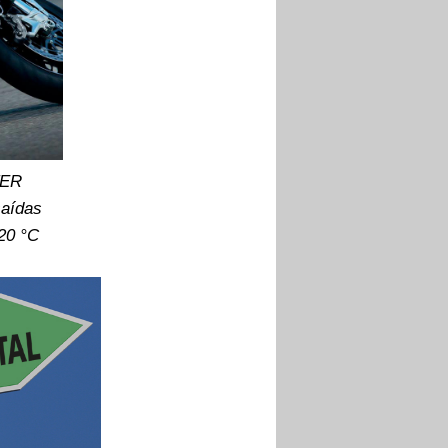
TER
saídas
20 °C