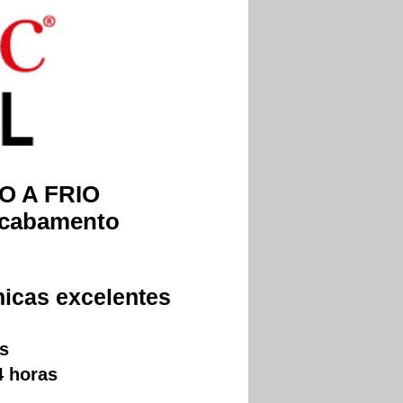
O A FRIO
 acabamento
nicas excelentes
s
4 horas