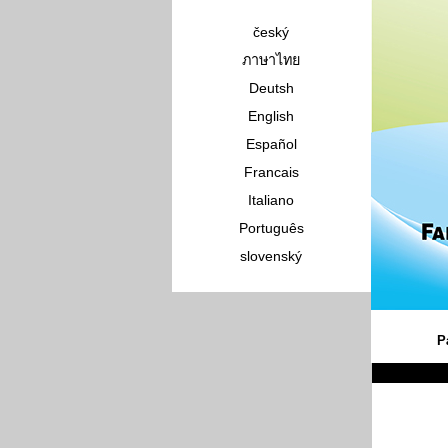
český
ภาษาไทย
Deutsh
English
Español
Francais
Italiano
Português
slovenský
P