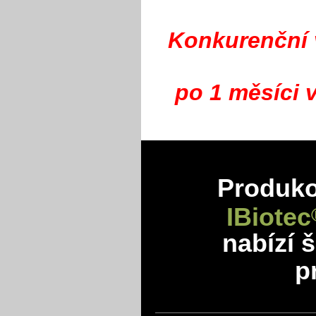
Konkurenční 
po 1 měsíci 
Produkov
IBiotec
nabízí 
p