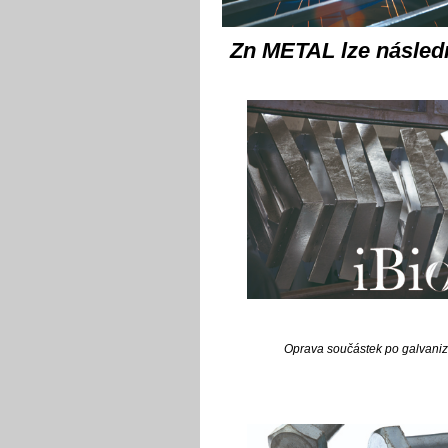
Zn METAL lze násled
Oprava součástek po galvaniza