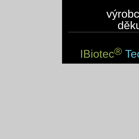
výrobc
děku
®
IBiotec
Tec