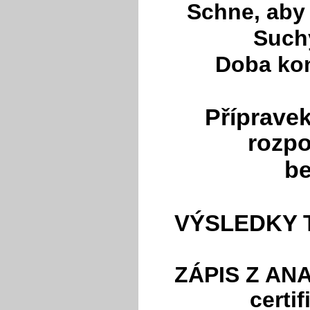
Schne, aby 
Such
Doba ko
Příprave
rozp
b
VÝSLEDKY 
ZÁPIS Z AN
certi