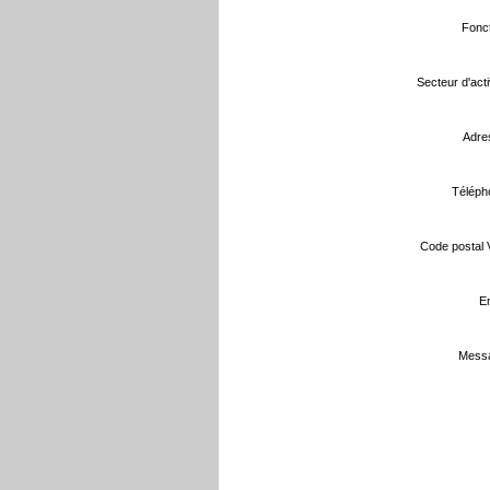
Fonct
Secteur d'activ
Adre
Téléph
Code postal Vi
Em
Messa