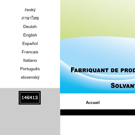
český
ภาษาไทย
Deutsh
English
Español
Francais
Italiano
Português
slovenský
146413
Accueil