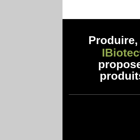
Produire, 
IBiotec
propos
produit