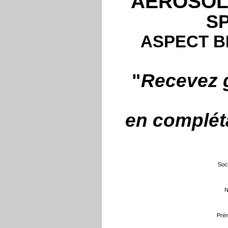
AÉROSOL 
S
ASPECT B
"
Recevez g
en compléta
Soci
N
Prén