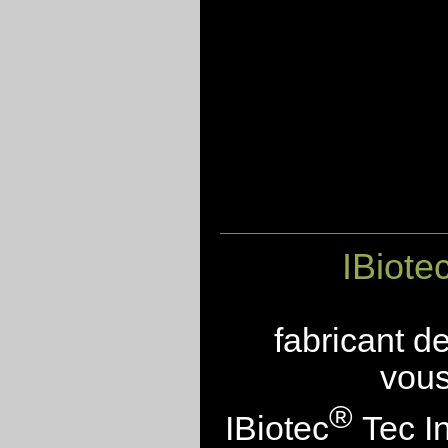
IBiote
fabricant d
vous
®
IBiotec
Tec In