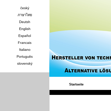
český
ภาษาไทย
Deutsh
English
Español
Francais
Italiano
Português
slovenský
Startseite