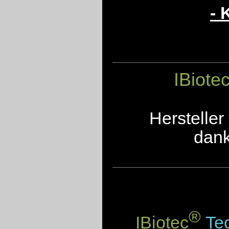
- 
IBiote
Herstelle
dank
®
IBiotec
Tec