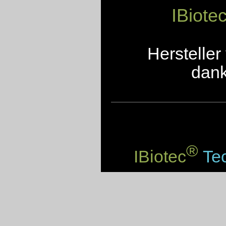
IBiote
Herstelle
dank
®
IBiotec
Tec