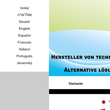
český
ภาษาไทย
Deutsh
English
Español
Francais
Italiano
Português
slovenský
Startseite