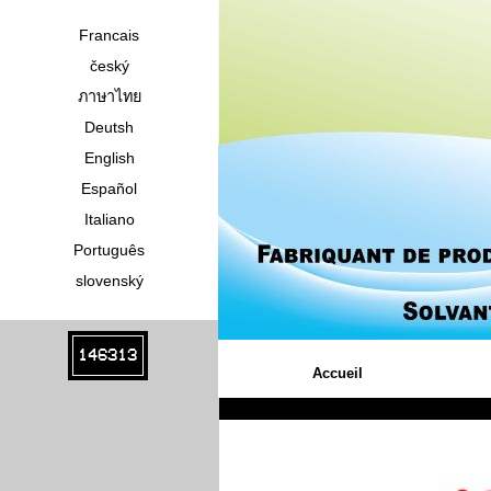
Francais
český
ภาษาไทย
Deutsh
English
Español
Italiano
Português
slovenský
146313
Accueil