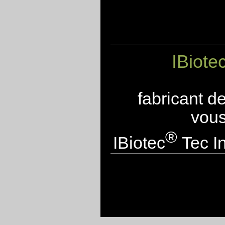
IBiote
fabricant d
vous
®
IBiotec
Tec In